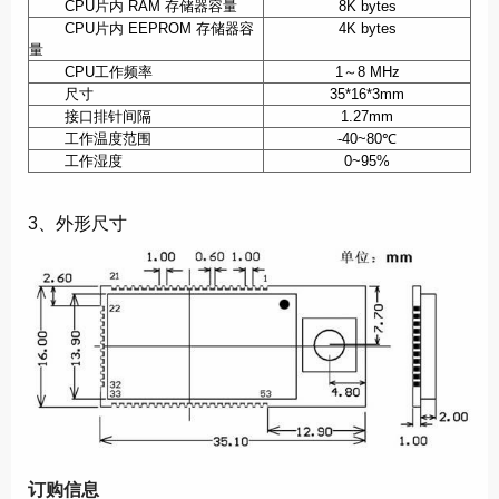
CPU
片内
RAM
存储器容量
8K bytes
CPU
片内
EEPROM
存储器容
4K bytes
量
CPU
工作频率
1
～
8 MHz
尺寸
35*16*3mm
接口排针间隔
1.27mm
工作温度范围
-40~80
℃
工作湿度
0~95%
3、外形尺寸
订购信息