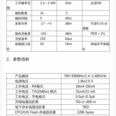
工作频率范
2.4～2.485
GHz
步进5M
围
频段数量
16
个
频段间隔
5
MHz
发射功率
-17～+3
dBm
可进行16 步
调整
接收灵敏度
-101
dBm
PER = 1%
无线速率
250
kbps
射频接口阻
50
Ohm
单端非平衡输
抗
出
2、参数指标
产品频段
769~936MHz/2.4~2.485GHz
电源电压
1.8to3.6 V
工作电流：
RX
模式
19mA /20mA
工作电流：
TX(10dBm)
模式
31mA/21 mA
工作电流：节电模式
0.5uA /0.3uA
开阔地通信距离
750 m /400 m
地下停车场通信距离
TBD
CPU
片内
Flash
存储器容量
128K bytes