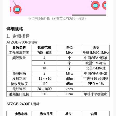
树型网络拓扑图（所有节点均为同一分簇）
详细规格
1、射频指标
ATZGB-780F1指标
参数名称
数值范围
单位
说明
工作频率范围
769
～
936
MHz
步进
1M
或
0.1MHz
频段数量
4
个
中国
WPAN
标准
1
个
欧盟
SRD
标准
10
个
北美
ISM
标准
频段间隔
2
MHz
中国
WPAN
标准
发射功率
-11
～
+10
dBm
可进行
16
步调整
接收灵敏度
-110
dBm
PER = 1%
无线速率
20
～
1000
kbps
射频接口阻抗
50
Ohm
单端非平衡输出
ATZGB-2400F1指标
参数名称
数值范围
单位
说明