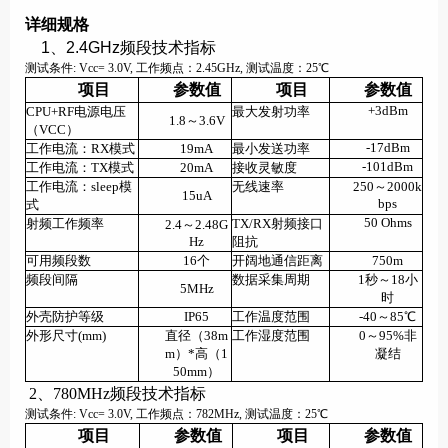
详细规格
1、2.4GHz频段技术指标
测试条件: Vcc= 3.0V, 工作频点：2.45GHz, 测试温度：25℃
项目
参数值
项目
参数值
+3dBm
CPU+RF
电源电压
最大发射功率
1.8
～
3.6V
（
VCC
）
-17dBm
工作电流：
RX
模式
19mA
最小发送功率
-101dBm
工作电流：
TX
模式
20mA
接收灵敏度
工作电流：
sleep
模
无线速率
250
～
2000k
15uA
bps
式
50 Ohms
射频工作频率
TX/RX
射频接口
2.4
～
2.48G
Hz
阻抗
可用频段数
16
个
开阔地通信距离
750m
频段间隔
数据采集周期
1
秒～
18
小
5MHz
时
外壳防护等级
IP65
工作温度范围
-40
～
85
℃
外形尺寸
(mm)
直径（
38m
工作湿度范围
0
～
95%
非
m
）
*
高（
1
凝结
50mm
）
2、780MHz频段技术指标
测试条件: Vcc= 3.0V, 工作频点：782MHz, 测试温度：25℃
项目
参数值
项目
参数值