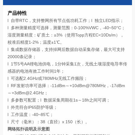
产品特性
l 自带RTC，支持整网所有节点低功耗工作；l 独立LED指示；
l 多种测量精度可选择，测量范围：0-100%VWC，-40~50°C；
湿度测量精度：矿质土：±3%（使用Topp方程EC<10Ds/m），
校准后精度1-2%；温度±1℃。
l 集成数据存储器，支持掉网后数据自动采集存储，最大可支持
20000条记录；
l 1节5号AA锂电池供电，1分钟采集1次，无线土壤湿度电导率传
感器的电池有效工作时间1年；
l 可选配2.4GHz或780MHz无线工作频段；
l RF发射功率可选择：-11dBm～+10dBm@780MHz，-17dBm
～+3dBm@2.4GHz；
l 多参数可配置；l 数据采集周期在1s～18h之间可调；
l 外壳符合IP65防护等级；
l 工作温度：-40~85℃；
l 尺寸（毫米）：38（直径）x 150（长）。
网络拓扑说明及示意图