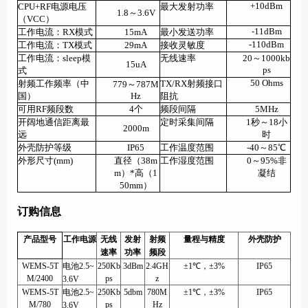
+10dBm
CPU+RF
电源电压
最大发射功率
1.8
～
3.6V
（
VCC
）
-11dBm
工作电流：
RX
模式
15mA
最小发送功率
-110dBm
工作电流：
TX
模式
29mA
接收灵敏度
工作电流：
sleep
模
无线速率
20
～
1000kb
15uA
ps
式
50 Ohms
射频工作频率（中
TX/RX
射频接口
779
～
787M
国）
Hz
阻抗
可用
RF
频段数
4
个
频段间隔
5MHz
开阔地通信距离最
定时采集间隔
1
秒～
18
小
2000m
远
时
外壳防护等级
IP65
工作温度范围
-40
～
85
℃
外形尺寸
(mm)
直径（
38m
工作湿度范围
0
～
95%
非
m
）
*
高（
1
凝结
50mm
）
订购信息
产品型号
工作电源
无线
发射
射频
量程与精度
外壳防护
速率
功率
频段
WEMS-5T
电池2.5~
250Kb
3dBm
2.4GH
±1℃，±3%
IP65
M
/2400
ps
z
3.6V
WEMS-5T
电池2.5~
250Kb
5dbm
780M
±1℃，±3%
IP65
M
/780
ps
Hz
3.6V